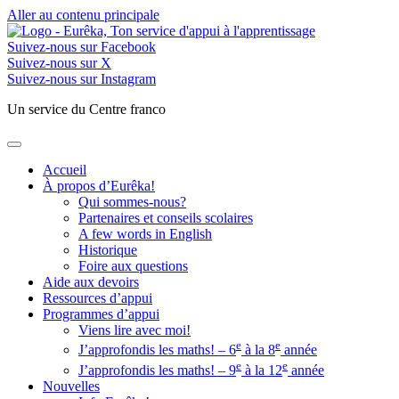
Aller au contenu principale
Suivez-nous sur Facebook
Suivez-nous sur X
Suivez-nous sur Instagram
Un service du Centre franco
Accueil
À propos d’Eurêka!
Qui sommes-nous?
Partenaires et conseils scolaires
A few words in English
Historique
Foire aux questions
Aide aux devoirs
Ressources d’appui
Programmes d’appui
Viens lire avec moi!
e
e
J’approfondis les maths! – 6
à la 8
année
e
e
J’approfondis les maths! – 9
à la 12
année
Nouvelles