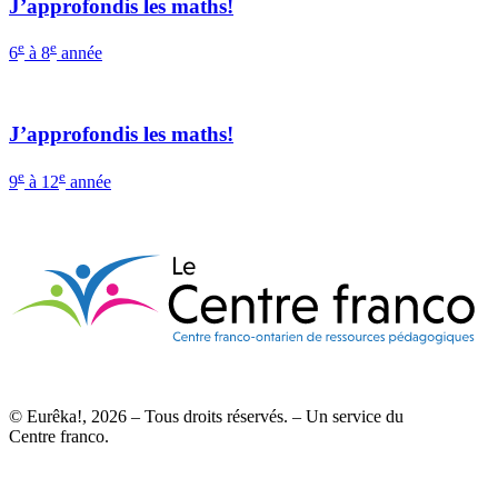
J’approfondis les maths!
e
e
6
à 8
année
J’approfondis les maths!
e
e
9
à 12
année
© Eurêka!, 2026 – Tous droits réservés. – Un service du
Centre franco.