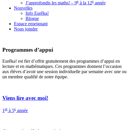
e
e
J’approfondis les maths! – 9
à la 12
année
Nouvelles
Info Eurêka!
Blogue
Espace enseignant
Nous joindre
Programmes d’appui
Eurêka! est fier d’offrir gratuitement des programmes d’appui en
lecture et en mathématiques. Ces programmes donnent l’occasion
aux élèves d’avoir une session individuelle par semaine avec une ou
un membre qualifié de notre équipe.
Viens lire avec moi!
re
e
1
à 5
année