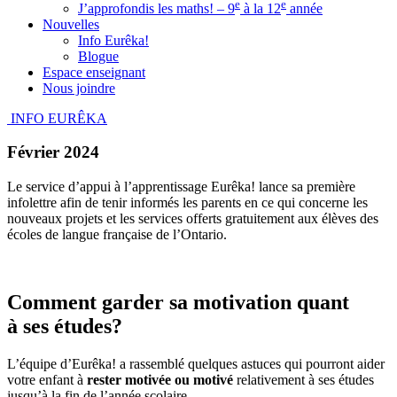
e
e
J’approfondis les maths! – 9
à la 12
année
Nouvelles
Info Eurêka!
Blogue
Espace enseignant
Nous joindre
INFO EURÊKA
Février 2024
Le service d’appui à l’apprentissage Eurêka! lance sa première
infolettre afin de tenir informés les parents en ce qui concerne les
nouveaux projets et les services offerts gratuitement aux élèves des
écoles de langue française de l’Ontario.
Comment garder sa motivation quant
à ses études?
L’équipe d’Eurêka! a rassemblé quelques astuces qui pourront aider
votre enfant à
rester motivée ou motivé
relativement à ses études
jusqu’à la fin de l’année scolaire.