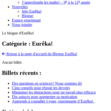
e
e
J’approfondis les maths! – 9
à la 12
année
Nouvelles
Info Eurêka!
Blogue
Espace enseignant
Nous joindre
Le blogue d'Eurêka!
Catégorie : Eurêka!
Retour à la page d'accueil du Blogue Eurêka!
Aucun billet.
Billets récents :
Des questions en sciences? Nous sommes là!
Cinq conseils pour réussir les devoirs
Minimiser les distractions pour un travail plus efficace
Dix astuces pour augmenter sa motivation
Apprends à connaître Lynne, enseignante d’Eurêka!.